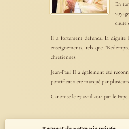
En tan
voyage
chute 
Il a fortement défendu la dignité 
enseignements, tels que "Redempto
chrétiennes.
Jean-Paul II a également été reconnu
pontificat a été marqué par plusieurs 
Canonisé le 27 avril 2014 par le Pape
535 commentaires de
Respect de votre vie privée