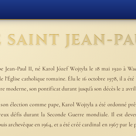
 SAINT JEAN-PA
e Jean-Paul II, né Karol Józef Wojtyła le 18 mai 1920 à W
e l'Église catholique romaine. Élu le 16 octobre 1978, il a été 
oire moderne, son pontificat durant jusqu'à son décès le 2 avril
son élection comme pape, Karol Wojtyła a été ordonné prêt
ux défis durant la Seconde Guerre mondiale. Il est deven
puis archevêque en 1964, et a été créé cardinal en 1967 par le 