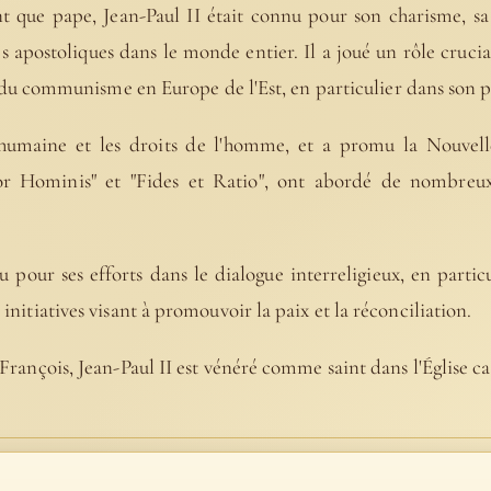
t que pape, Jean-Paul II était connu pour son charisme, sa 
s apostoliques dans le monde entier. Il a joué un rôle crucial
du communisme en Europe de l'Est, en particulier dans son pa
humaine et les droits de l'homme, et a promu la Nouvelle
r Hominis" et "Fides et Ratio", ont abordé de nombreux
 pour ses efforts dans le dialogue interreligieux, en particu
initiatives visant à promouvoir la paix et la réconciliation.
 François, Jean-Paul II est vénéré comme saint dans l'Église ca
 Pape Saint Jean-Paul II