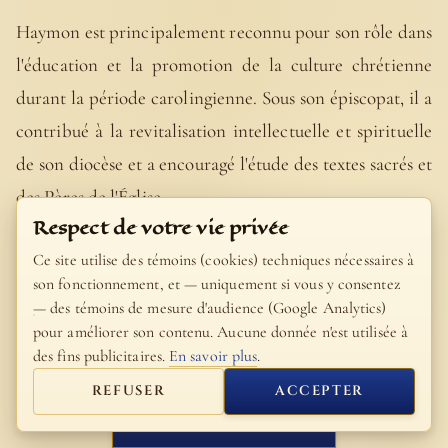
Haymon est principalement reconnu pour son rôle dans
l'éducation et la promotion de la culture chrétienne
durant la période carolingienne. Sous son épiscopat, il a
contribué à la revitalisation intellectuelle et spirituelle
de son diocèse et a encouragé l'étude des textes sacrés et
des Pères de l'Église.
Respect de votre vie privée
Peu d'œuvres lui sont directement attribuées, mais il est
Ce site utilise des témoins (cookies) techniques nécessaires à
souvent cité dans les écrits médiévaux pour son
son fonctionnement, et — uniquement si vous y consentez
— des témoins de mesure d'audience (Google Analytics)
érudition et son leadership dans l'Église. Sa contribution
pour améliorer son contenu. Aucune donnée n'est utilisée à
peut être vue comme faisant partie du mouvement plus
des fins publicitaires.
En savoir plus
.
large de la Renaissance carolingienne, une période de
REFUSER
ACCEPTER
renouveau culturel et éducatif en Europe.
FERMER