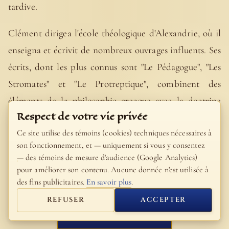
tardive.
Clément dirigea l'école théologique d'Alexandrie, où il
enseigna et écrivit de nombreux ouvrages influents. Ses
écrits, dont les plus connus sont "Le Pédagogue", "Les
Stromates" et "Le Protreptique", combinent des
éléments de la philosophie grecque avec la doctrine
Respect de votre vie privée
chrétienne, cherchant à établir une synthèse entre la foi
Ce site utilise des témoins (cookies) techniques nécessaires à
et la raison.
son fonctionnement, et — uniquement si vous y consentez
— des témoins de mesure d'audience (Google Analytics)
Ses œuvres reflètent une profonde connaissance des
pour améliorer son contenu. Aucune donnée n'est utilisée à
traditions philosophiques de son époque et un
des fins publicitaires.
En savoir plus
.
engagement envers l'explication et la défense de la foi
REFUSER
ACCEPTER
chrétienne. Clément d'Alexandrie est souvent cité pour
FERMER
sa tentative de concilier la foi chrétienne avec une